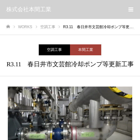
株式会社本間工業
WORKS
空調工事
R3.11 春日井市文芸館冷却ポンプ等更新工事
ホーム
空調工事
本間工業
R3.11 春日井市文芸館冷却ポンプ等更新工事