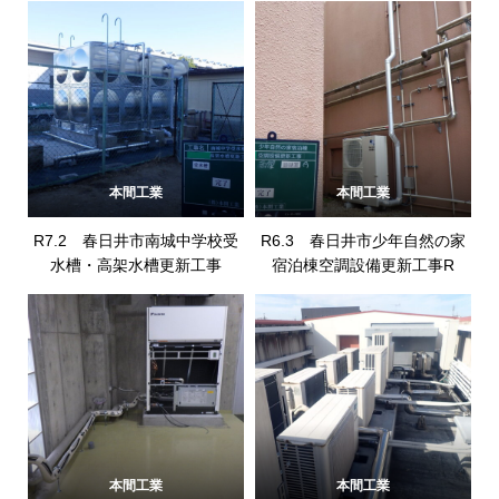
本間工業
本間工業
R7.2 春日井市南城中学校受
R6.3 春日井市少年自然の家
水槽・高架水槽更新工事
宿泊棟空調設備更新工事R
本間工業
本間工業