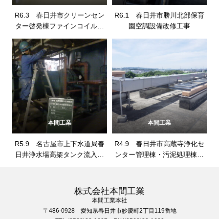
R6.3 春日井市クリーンセン
R6.1 春日井市勝川北部保育
ター啓発棟ファインコイル等
園空調設備改修工事
修繕
本間工業
本間工業
R5.9 名古屋市上下水道局春
R4.9 春日井市高蔵寺浄化セ
日井浄水場高架タンク流入管
ンター管理棟・汚泥処理棟空
等整備工事
調改築工事
株式会社本間工業
本間工業本社
〒486-0928 愛知県春日井市妙慶町2丁目119番地