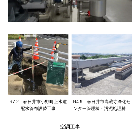
R7.2 春日井市小野町上水道
R4.9 春日井市高蔵寺浄化セ
配水管布設替工事
ンター管理棟・汚泥処理棟空
調改築工事
空調工事